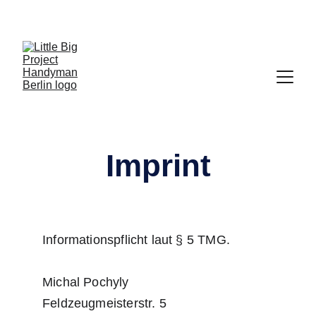
Mehringdamm 33, 10961 Berlin - 
Phone: 
0176 
83480245
 - Mail: 
hello@lbp.berlin
Imprint
Informationspflicht laut § 5 TMG.
Michal Pochyly
Feldzeugmeisterstr. 5